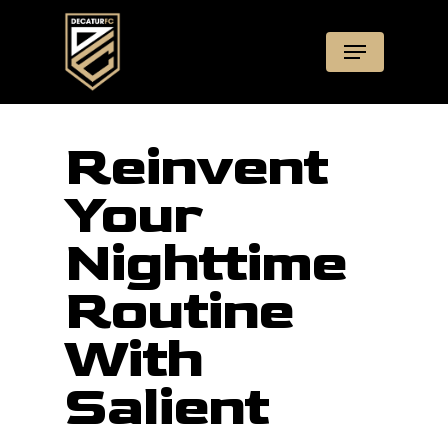
Skip
Menu
to
main
content
Reinvent
Your
Nighttime
Routine
With
Salient